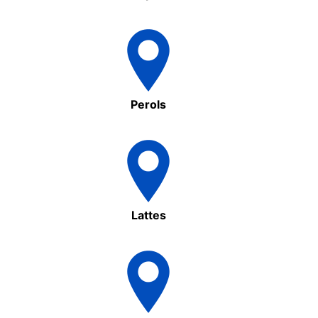
Perols
Lattes